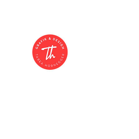
0043 664 4272752
hallo@tabea-hornegger.design
FACEBOOK
INSTAGRAM
DATENSCHUTZ
IMPRESSUM
Newsletter Anmeldung